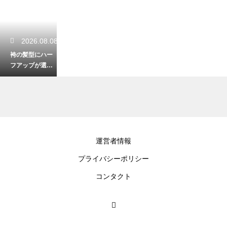
2026.08.08
袴の髪型にハー
フアップが選ば
れるのはなぜ？
レトロで可憐な
魅力の秘密を探
る
2026.08.07
運営者情報
付け下げに紋を
プライバシーポリシー
入れるかどうか
の判断基準と
コンタクト
は？用途に合わ
せてフォーマル
度をコントロー
ル