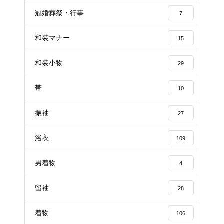
冠婚葬祭・行事
7
和装マナー
15
和装小物
29
帯
10
振袖
27
浴衣
109
男着物
4
留袖
28
着物
106