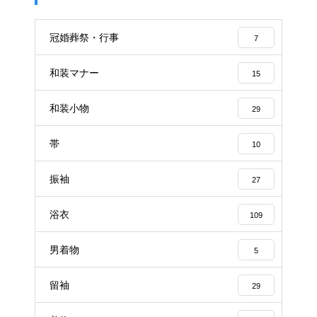
冠婚葬祭・行事
7
和装マナー
15
和装小物
29
帯
10
振袖
27
浴衣
109
男着物
5
留袖
29