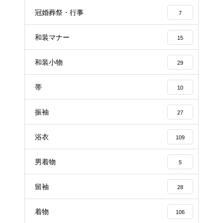
冠婚葬祭・行事
7
和装マナー
15
和装小物
29
帯
10
振袖
27
浴衣
109
男着物
5
留袖
28
着物
106