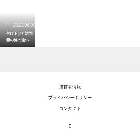
2026.08.09
付け下げと訪問
着の格の違いを
わかりやすく解
説！着用シーン
に合わせて正し
く選ぶ
2026.08.08
運営者情報
男着物で袴を穿
プライバシーポリシー
いた時の正座！
美しく座ってシ
コンタクト
ワを作らないた
めの作法
2026.08.08