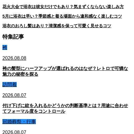
花火大会で浴衣は彼女だけでもあり？気まずくならない楽しみ方
5月に浴衣は早い？季節感と着る場面から違和感なく楽しむコツ
浴衣のおろし髪はあり？清潔感を保って可愛く見せるコツ
特集記事
袴
2026.08.08
袴の髪型にハーフアップが選ばれるのはなぜ？レトロで可憐な
魅力の秘密を探る
訪問着
2026.08.07
付け下げに紋を入れるかどうかの判断基準とは？用途に合わせ
てフォーマル度をコントロール
冠婚葬祭・行事
2026.08.07