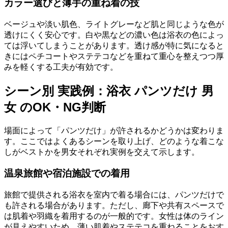
カラー選びと薄手の重ね着の技
ベージュや淡い肌色、ライトグレーなど肌と同じような色が
透けにくく安心です。白や黒などの濃い色は浴衣の色によっ
ては浮いてしまうことがあります。透け感が特に気になると
きにはペチコートやステテコなどを重ねて重心を整えつつ厚
みを軽くする工夫が有効です。
シーン別 実践例：浴衣 パンツだけ 男
女 のOK・NG判断
場面によって「パンツだけ」が許されるかどうかは変わりま
す。ここではよくあるシーンを取り上げ、どのような着こな
しがベストかを男女それぞれ実例を交えて示します。
温泉旅館や宿泊施設での着用
旅館で提供される浴衣を室内で着る場合には、パンツだけで
も許される場合があります。ただし、廊下や共有スペースで
は肌着や羽織を着用するのが一般的です。女性は体のライン
が見えやすいため、薄い肌着やステテコを重ねることをおす