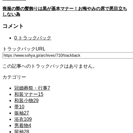
喪服の際の髪飾りは黒が基本マナー！お悔やみの席で悪目立ち
しない為
コメント
0 トラックバック
トラックバックURL
この記事へのトラックバックはありません。
カテゴリー
冠婚葬祭・行事
7
和装マナー
15
和装小物
29
帯
10
振袖
27
浴衣
109
男着物
4
留袖
28