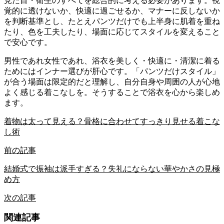
見た目・衛生のすべてを総合的に考える必要があります。視
覚的に透けないか、快適に過ごせるか、マナーに反しないか
を判断基準とし、たとえパンツだけでも上半身に肌着を重ね
たり、色を工夫したり、場面に応じてスタイルを変えること
で安心です。
男性であれ女性であれ、浴衣を美しく・快適に・清潔に着る
ためにはインナー選びが肝心です。「パンツだけスタイル」
が合う場面は限定的だと理解し、自分自身や周囲の人が心地
よく感じる着こなしを。そうすることで浴衣を心から楽しめ
ます。
着物は太って見える？骨格に合わせてすっきり見せる着こな
し術
前の記事
結婚式で振袖は派手すぎる？失礼にならない華やかさの見極
め方
次の記事
関連記事