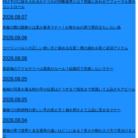
付け下げに紋を入れるかどうかの判断基準とは？用途に合わせてフォーマル度を
コントロール
2026.08.07
喪服の際の髪飾りは黒が基本マナー！お悔やみの席で悪目立ちしない為
2026.08.06
コーリンベルトの正しい使い方と留める位置！襟の崩れを防ぐ必須アイテム
2026.08.06
黒留袖のアクセサリーは真珠がルール？結婚式で失敗しないマナー
2026.08.05
振袖の写真を撮る時の手の位置はどうする？指先まで意識して上品さをアピール
2026.08.05
着物での乾杯時の美しい手の添え方！袖を押さえて上品に見せるマナー
2026.08.04
着物の帯で袋帯と名古屋帯の違いはどこにある？長さや柄の入り方で見分けるコ
ツ