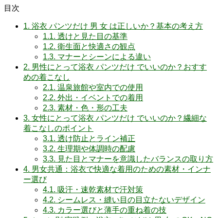
目次
1.
浴衣 パンツだけ 男 女 は正しいか？基本の考え方
1.1.
透けと見た目の基準
1.2.
衛生面と快適さの観点
1.3.
マナーとシーンによる違い
2.
男性にとって浴衣 パンツだけ でいいのか？おすす
めの着こなし
2.1.
温泉旅館や室内での使用
2.2.
外出・イベントでの着用
2.3.
素材・色・形の工夫
3.
女性にとって浴衣 パンツだけ でいいのか？繊細な
着こなしのポイント
3.1.
透け防止とライン補正
3.2.
生理期や体調時の配慮
3.3.
見た目とマナーを意識したバランスの取り方
4.
男女共通：浴衣で快適な着用のための素材・インナ
ー選び
4.1.
吸汗・速乾素材で汗対策
4.2.
シームレス・縫い目の目立たないデザイン
4.3.
カラー選びと薄手の重ね着の技