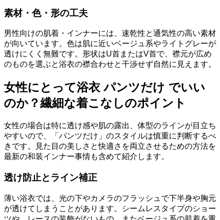
素材・色・形の工夫
男性向けの肌着・インナーには、速乾性と通気性の高い素材
が向いています。色は肌に近いベージュ系やライトグレーが
透けにくく無難です。形状はU首またはV首で、襟元が広め
のものを選ぶと浴衣の襟合わせと干渉せず自然に見えます。
女性にとって浴衣 パンツだけ でいい
のか？繊細な着こなしのポイント
女性の場合は特に透け感や肌の露出、体型のラインが目立ち
やすいので、「パンツだけ」のスタイルは慎重に判断するべ
きです。見た目の美しさと快適さを両立させるための方法を
最新の和装インナー事情も含めて紹介します。
透け防止とライン補正
薄い浴衣では、光の下やカメラのフラッシュで下半身や胸元
が透けてしまうことがあります。シームレスタイプのショー
ツや、レースの装飾がないもの、またベージュ系の肌着を重