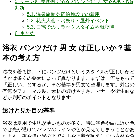
5.
シーン別 実践例：浴衣 パンツだけ 男 女 のOK・NG
判断
5.1.
温泉旅館や宿泊施設での着用
5.2.
花火大会・お祭り・屋外イベント
5.3.
自宅でのリラックスタイムや就寝時
6.
まとめ
浴衣 パンツだけ 男 女 は正しいか？基
本の考え方
浴衣を着る際、下にパンツだけというスタイルが正しいかど
うかは多くの要素によって異なります。まずは、何をもって
「正しい」とするか、その基準を男女で整理します。外出の
有無やフォーマル度、素材の透けやすさ、マナーや衛生面な
どが判断のポイントとなります。
透けと見た目の基準
浴衣は夏用で生地が薄いものが多く、特に淡色や白に近い色
では光が透けてパンツのラインや色が見えてしまうことがあ
ります。夜や強い光の下でも肌や下着が見えにくい素材や色