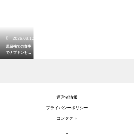
2026.08.10
黒留袖での食事
でナプキンを美
しく使う！着物
を汚さず優雅に
楽しむ
2026.08.09
運営者情報
小学生の卒業式
プライバシーポリシー
で袴を着るよう
になった歴史！
コンタクト
最近のトレンド
と知っておくべ
き事