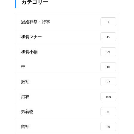
カテゴリー
冠婚葬祭・行事
7
和装マナー
15
和装小物
29
帯
10
振袖
27
浴衣
109
男着物
5
留袖
29