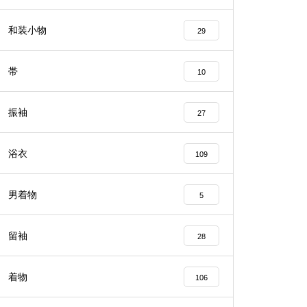
和装小物
29
帯
10
振袖
27
浴衣
109
男着物
5
留袖
28
着物
106