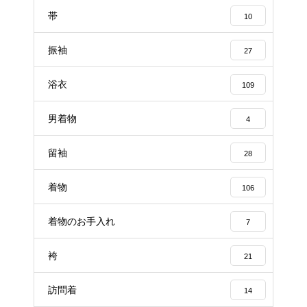
帯
10
振袖
27
浴衣
109
男着物
4
留袖
28
着物
106
着物のお手入れ
7
袴
21
訪問着
14