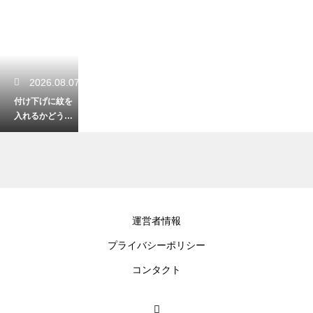
2026.08.07
付け下げに紋を
入れるかどうか
の判断基準と
は？用途に合わ
せてフォーマル
度をコントロー
ル
2026.08.07
運営者情報
喪服の際の髪飾
プライバシーポリシー
りは黒が基本マ
ナー！お悔やみ
コンタクト
の席で悪目立ち
しない為