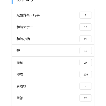
冠婚葬祭・行事
7
和装マナー
15
和装小物
29
帯
10
振袖
27
浴衣
109
男着物
4
留袖
28