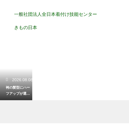
一般社団法人全日本着付け技能センター
きもの日本
2026.08.08
袴の髪型にハー
フアップが選ば
れるのはなぜ？
レトロで可憐な
魅力の秘密を探
る