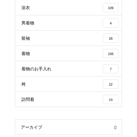
浴衣
109
男着物
4
留袖
28
着物
106
着物のお手入れ
7
袴
22
訪問着
14
アーカイブ