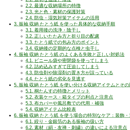
2.2.
最適な収納場所の特徴
2.3.
光と色・素材の保護対策
2.4.
防虫・湿気対策アイテムの活用
3.
振袖 収納 たとう紙 を使った具体的な収納手順
3.1.
着用後の洗浄・陰干し
3.2.
正しいたたみ方と折り目の配慮
3.3.
たとう紙での包み方のポイント
3.4.
収納後の定期的な点検と虫干し
4.
振袖 収納 たとう紙 のよくある失敗と正しい対処法
4.1.
ビニール袋や密閉袋を使ってしまう
4.2.
詰め込みすぎて圧迫してしまう
4.3.
防虫剤や除湿剤の置き方が誤っている
4.4.
たとう紙の劣化を見逃す
5.
振袖 収納 たとう紙 を使い分ける収納アイテムとその
5.1.
桐たんすの特徴とメリット
5.2.
衣装ケース・箱タイプの利点と注意点
5.3.
布カバーや風呂敷での代用・補強
5.4.
収納アイテム比較表
6.
振袖 収納 たとう紙 を使う場合の特別なケア：装飾
6.1.
絞り・金銀箔のある振袖の扱い方
6.2.
素材（絹・友禅・刺繍）の違いによる注意点