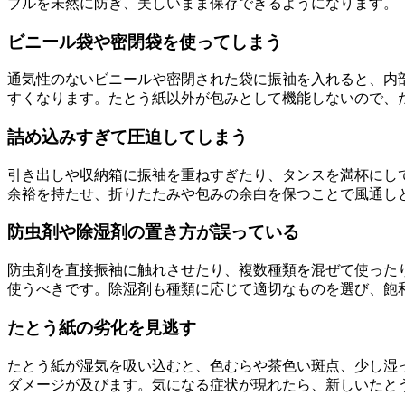
ブルを未然に防ぎ、美しいまま保存できるようになります。
ビニール袋や密閉袋を使ってしまう
通気性のないビニールや密閉された袋に振袖を入れると、内
すくなります。たとう紙以外が包みとして機能しないので、
詰め込みすぎて圧迫してしまう
引き出しや収納箱に振袖を重ねすぎたり、タンスを満杯にし
余裕を持たせ、折りたたみや包みの余白を保つことで風通し
防虫剤や除湿剤の置き方が誤っている
防虫剤を直接振袖に触れさせたり、複数種類を混ぜて使った
使うべきです。除湿剤も種類に応じて適切なものを選び、飽
たとう紙の劣化を見逃す
たとう紙が湿気を吸い込むと、色むらや茶色い斑点、少し湿
ダメージが及びます。気になる症状が現れたら、新しいたと