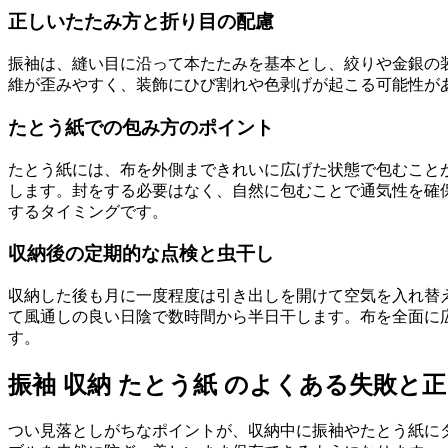
正しいたたみ方と折り目の配慮
振袖は、縫い目に沿って本たたみを基本とし、絞りや金銀の
維が歪みやすく、装飾にひび割れや色剥げが起こる可能性が
たとう紙での包み方のポイント
たとう紙には、布を外側まできれいに広げた状態で包むこと
します。封をする必要はなく、自然に包むことで通気性を確
するタイミングです。
収納後の定期的な点検と虫干し
収納した後も月に一度程度は引き出しを開けて空気を入れ替
て風通しの良い日陰で数時間から半日干します。布を全面に
す。
振袖 収納 たとう紙 のよくある失敗と
つい見落としがちなポイントが、収納中に振袖やたとう紙に