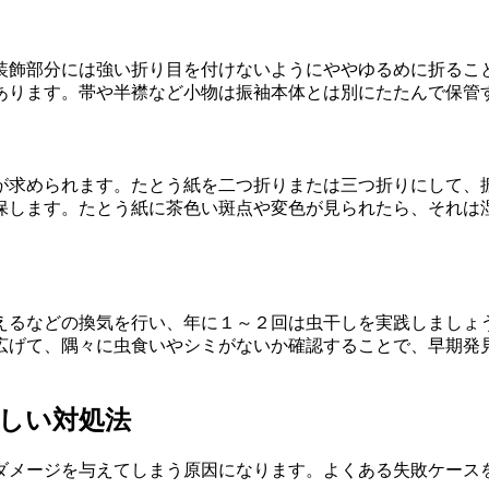
装飾部分には強い折り目を付けないようにややゆるめに折るこ
あります。帯や半襟など小物は振袖本体とは別にたたんで保管
が求められます。たとう紙を二つ折りまたは三つ折りにして、
保します。たとう紙に茶色い斑点や変色が見られたら、それは
えるなどの換気を行い、年に１～２回は虫干しを実践しましょ
広げて、隅々に虫食いやシミがないか確認することで、早期発
正しい対処法
ダメージを与えてしまう原因になります。よくある失敗ケース