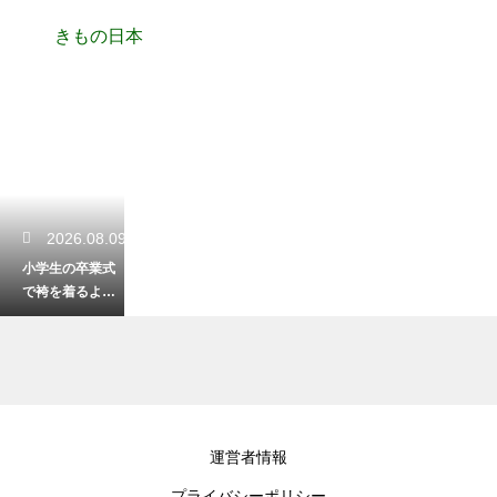
きもの日本
2026.08.09
小学生の卒業式
で袴を着るよう
になった歴史！
最近のトレンド
と知っておくべ
き事
2026.08.09
運営者情報
付け下げと訪問
プライバシーポリシー
着の格の違いを