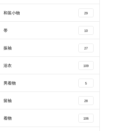
和装小物
29
帯
10
振袖
27
浴衣
109
男着物
5
留袖
28
着物
106