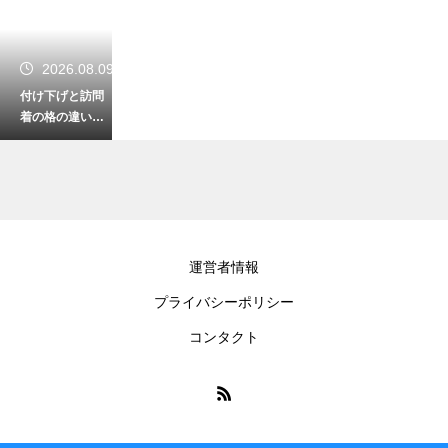
2026.08.09
付け下げと訪問
着の格の違いを
わかりやすく解
説！着用シーン
に合わせて正し
く選ぶ
2026.08.08
運営者情報
男着物で袴を穿
プライバシーポリシー
いた時の正座！
美しく座ってシ
コンタクト
ワを作らないた
めの作法
2026.08.08