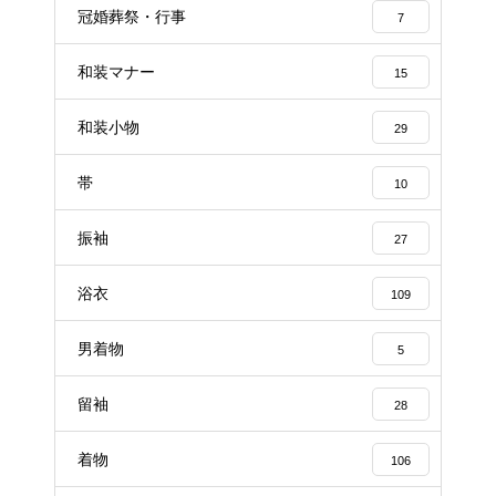
冠婚葬祭・行事
7
和装マナー
15
和装小物
29
帯
10
振袖
27
浴衣
109
男着物
5
留袖
28
着物
106