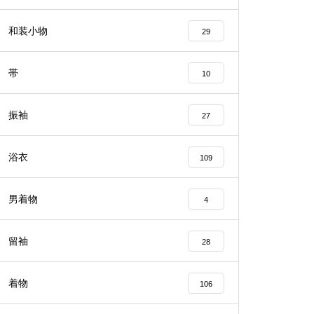
和装小物
29
帯
10
振袖
27
浴衣
109
男着物
4
留袖
28
着物
106