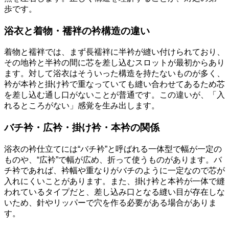
歩です。
浴衣と着物・襦袢の衿構造の違い
着物と襦袢では、まず長襦袢に半衿が縫い付けられており、
その地衿と半衿の間に芯を差し込むスロットが最初からあり
ます。対して浴衣はそういった構造を持たないものが多く、
衿が本衿と掛け衿で重なっていても縫い合わせてあるため芯
を差し込む通し口がないことが普通です。この違いが、「入
れるところがない」感覚を生み出します。
バチ衿・広衿・掛け衿・本衿の関係
浴衣の衿仕立てには“バチ衿”と呼ばれる一体型で幅が一定の
ものや、“広衿”で幅が広め、折って使うものがあります。バ
チ衿であれば、衿幅や重なりがバチのように一定なので芯が
入れにくいことがあります。また、掛け衿と本衿が一体で縫
われているタイプだと、差し込み口となる縫い目が存在しな
いため、針やリッパーで穴を作る必要がある場合がありま
す。