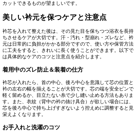
カットできるものが望ましいです。
美しい衿元を保つケアと注意点
衿芯を入れて整えた後は、その見た目を保ちつつ浴衣を長持
ちさせるケアが大切です。汗・汚れ・型崩れ・ズレなど、衿
元は日常的に負担がかかる部分ですので、使い方や保管方法
に工夫をすると、きれいに長く使うことができます。以下で
は具体的なケアのコツと注意点を紹介します。
着用中のズレ防止＆装着の仕方
衿芯が入れたら、首の中心、後ろ中心を意識して芯の位置と
衿の左右の幅を揃えることが大切です。芯の端を安全ピンで
軽く留めるか、目立たない糸で少し縫い止める方法もありま
す。また、衣紋（背中の衿の抜け具合）が欲しい場合には、
芯を後ろ中心で持ち上げすぎないよう控えめに調整すると見
栄えよくなります。
お手入れと洗濯のコツ