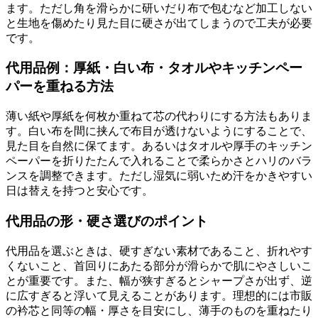
ます。ただし角を滑らかに研いだり布で包むなど加工しない
と生地を傷めたり見た目に硬さが出てしまうので工夫が必要
です。
代用品例：厚紙・白い布・タオルやキッチンペー
パーを重ねる方法
薄い紙や厚紙を何枚か重ねて芯の代わりにする方法もありま
す。白い布を間に挟んで布目が透けないようにすることで、
見た目を自然に保てます。あるいはタオルや厚手のキッチン
ペーパーを折りたたんで入れることで柔らかさとハリのバラ
ンスを調整できます。ただし湿気に弱いため汗をかきやすい
日は替えを持つと安心です。
代用品の形・硬さ選びのポイント
代用品を選ぶときは、硬すぎない素材であること、折れやす
くないこと、首回りにあたる部分が滑らかで肌にやさしいこ
とが重要です。また、幅が狭すぎるとシャープさが出ず、逆
に広すぎると浮いて見えることがあります。理想的には市販
の衿芯と同等の幅・厚さを目安にし、薄手のものを重ねたり