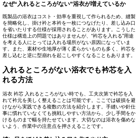
なぜ“入れるところがない”浴衣が増えているか
既製品の浴衣はコスト・効率を重視して作られるため、縫製
を簡略化し、掛け衿と本衿を一枚につなげたり、差し込み口
を省いたりする仕様が採用されることがあります。こうした
仕様は構造上の問題ではありませんが、“衿芯を入れる”用途
を考える人にとっては入れる場所がない原因になっていま
す。また、素材や生地厚が薄く柔らかいものも多く、衿芯を
差し込むと逆に型崩れを起こしやすくなることもあります。
入れるところがない浴衣でも衿芯を入
れる方法
浴衣 衿芯 入れるところがない時でも、工夫次第で衿芯を入
れて衿元を美しく整えることは可能です。ここでは破損を避
けながら実践できる複数の方法を紹介します。手縫いや針仕
事に慣れていなくても挑戦しやすい方法から、少し手間をか
けるものまで幅を持たせています。大切なのは浴衣を傷めな
いよう、作業中の注意点を押さえることです。