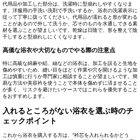
代用品や加工した部分は、洗濯時に型崩れしやすくなりま
す。洋服用の手洗い洗剤で手洗いするか、浴衣の洗濯表示に
従って丁寧に扱ってください。代用品が濡れると形が変わる
ことがあるので外して洗うか、芯そのものを水通しできる素
材を選ぶことが望ましいです。乾燥は日陰で、形を整えて陰
干しすると型崩れしにくくなります。
高価な浴衣や大切なものでやる際の注意点
特に高級な綿麻や絽、紬などの浴衣は、加工を誤ると生地を
傷めやすいため、縫い目をほどく作業や穴を開けるような加
工は慎重に行うか専門家に相談することが望ましいです。簡
易な方法や美容衿を使うことで本体を傷めずに済ませること
が多く、リスクを避けたいケースではこれらを優先すること
をおすすめします。
入れるところがない浴衣を選ぶ時のチ
ェックポイント
これから浴衣を購入する方は、“衿芯を入れられるかどう