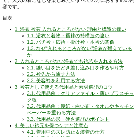
て、大人の着こなしを楽しみたいすべての方におすすめの内
容です。
目次
1.
浴衣 衿芯 入れるところがない 理由と構造の違い
1.1.
浴衣と着物・襦袢の衿構造の違い
1.2.
バチ衿・広衿・掛け衿・本衿の関係
1.3.
なぜ“入れるところがない”浴衣が増えている
か
2.
入れるところがない浴衣でも衿芯を入れる方法
2.1.
縫い目をほどき差し込み口を作るやり方
2.2.
衿先から通す方法
2.3.
美容衿を利用する方法
3.
衿芯として使える代用品と素材選びのコツ
3.1.
代用品例：クリアファイル・薄いプラスチッ
ク板
3.2.
代用品例：厚紙・白い布・タオルやキッチン
ペーパーを重ねる方法
3.3.
代用品の形・硬さ選びのポイント
4.
美しい衿元を保つケアと注意点
4.1.
着用中のズレ防止＆装着の仕方