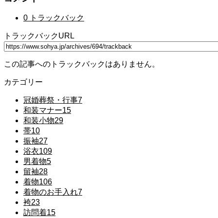
0 トラックバック
トラックバックURL
この記事へのトラックバックはありません。
カテゴリー
冠婚葬祭・行事
7
和装マナー
15
和装小物
29
帯
10
振袖
27
浴衣
109
男着物
5
留袖
28
着物
106
着物のお手入れ
7
袴
23
訪問着
15