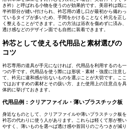
き衿）と呼ばれる小物を使うのが効果的です。美容衿は既に
半衿部分が縫い付けられ、衿芯用の通し口が最初から備わっ
ているタイプが多いため、手間をかけることなく衿元を正し
く整えることができます。この方法は浴衣を傷めずに済み、
透け感などのデザイン面でも自然に装着できます。
衿芯として使える代用品と素材選びの
コツ
衿芯専用の道具が手元になければ、代用品を利用するのも一
つの手です。代用品を使う際には形状・素材・強度に注意し
て、衿元に違和感が出ないものを選ぶことが大切です。ここ
ではおすすめの素材とその扱い方、また使用上の注意点を具
体的に挙げておきます。
代用品例：クリアファイル・薄いプラスチック板
身近なものとして、クリアファイルや薄いプラスチック板を
衿芯の代わりに使う人があります。これらは軽くて形が整い
やすく、薄いものを選べば透け感や首回りのごろつきが減り