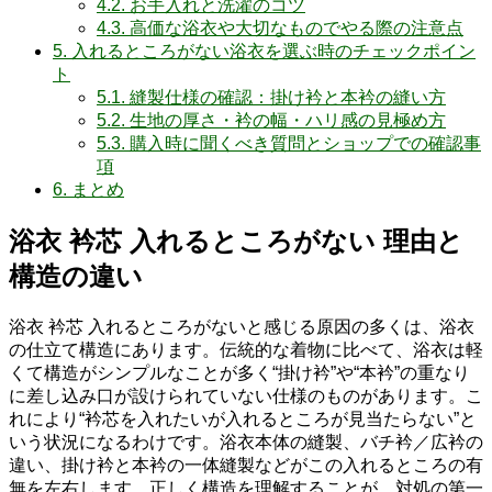
4.2.
お手入れと洗濯のコツ
4.3.
高価な浴衣や大切なものでやる際の注意点
5.
入れるところがない浴衣を選ぶ時のチェックポイン
ト
5.1.
縫製仕様の確認：掛け衿と本衿の縫い方
5.2.
生地の厚さ・衿の幅・ハリ感の見極め方
5.3.
購入時に聞くべき質問とショップでの確認事
項
6.
まとめ
浴衣 衿芯 入れるところがない 理由と
構造の違い
浴衣 衿芯 入れるところがないと感じる原因の多くは、浴衣
の仕立て構造にあります。伝統的な着物に比べて、浴衣は軽
くて構造がシンプルなことが多く“掛け衿”や“本衿”の重なり
に差し込み口が設けられていない仕様のものがあります。こ
れにより“衿芯を入れたいが入れるところが見当たらない”と
いう状況になるわけです。浴衣本体の縫製、バチ衿／広衿の
違い、掛け衿と本衿の一体縫製などがこの入れるところの有
無を左右します。正しく構造を理解することが、対処の第一