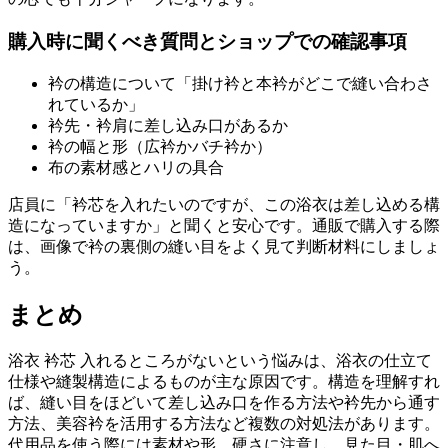
購入時に聞くべき質問とショップでの確認事項
衿の構造について「掛け衿と本衿がどこで縫い合わさ
れているか」
衿先・衿肩に差し込み口があるか
衿の幅と形（広衿かバチ衿か）
布の素材感とハリの具合
店員に「衿芯を入れたいのですが、この浴衣は差し込める構
造になっていますか」と聞くと安心です。通販で購入する際
は、画像で衿の裏側の縫い目をよく見て判断材料にしましょ
う。
まとめ
浴衣 衿芯 入れるところがないという悩みは、浴衣の仕立て
仕様や縫製構造によるものが主な原因です。構造を理解すれ
ば、縫い目をほどいて差し込み口を作る方法や衿先から通す
方法、美容衿を活用する方法など複数の対処法があります。
代用品を使う際には素材や形、硬さに注意し、見た目・肌へ