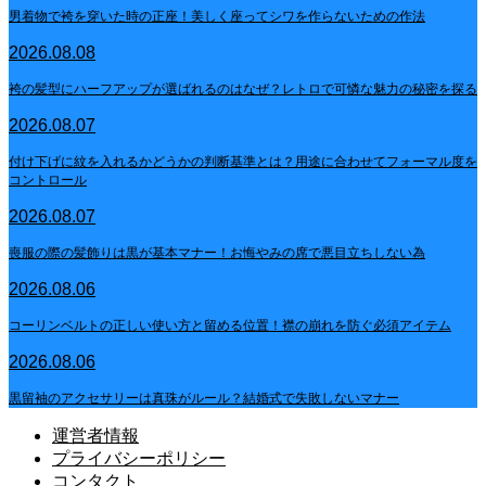
男着物で袴を穿いた時の正座！美しく座ってシワを作らないための作法
2026.08.08
袴の髪型にハーフアップが選ばれるのはなぜ？レトロで可憐な魅力の秘密を探る
2026.08.07
付け下げに紋を入れるかどうかの判断基準とは？用途に合わせてフォーマル度を
コントロール
2026.08.07
喪服の際の髪飾りは黒が基本マナー！お悔やみの席で悪目立ちしない為
2026.08.06
コーリンベルトの正しい使い方と留める位置！襟の崩れを防ぐ必須アイテム
2026.08.06
黒留袖のアクセサリーは真珠がルール？結婚式で失敗しないマナー
運営者情報
プライバシーポリシー
コンタクト