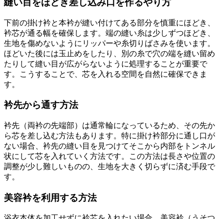
縫い目をほどき差し込み口を作るやり方
下前の掛け衿と本衿が縫い付けてある部分を慎重にほどき、
衿芯が通る幅を確保します。端の縫い糸は少しずつほどき、
生地を傷めないようにリッパーや糸切りばさみを使います。
ほどいた後には玉止めをしたり、別の糸で穴の端を縫い留め
たりして縫い目が広がらないように処理することが重要で
す。こうすることで、芯を入れる空間を自然に確保できま
す。
衿先から通す方法
衿先（両衿の先端部）は通常輪になっているため、その先か
ら芯を差し込む方法もあります。特に掛け衿部分に通し口が
ない場合、衿先の縫い目を見つけてそこから内部をトンネル
状にして芯を入れていく方法です。この方法は長さや位置の
調整が少し難しいものの、生地を大きく切らずに済む手段で
す。
美容衿を利用する方法
浴衣本体を加工せずに衿芯を入れたい場合、美容衿（うそつ