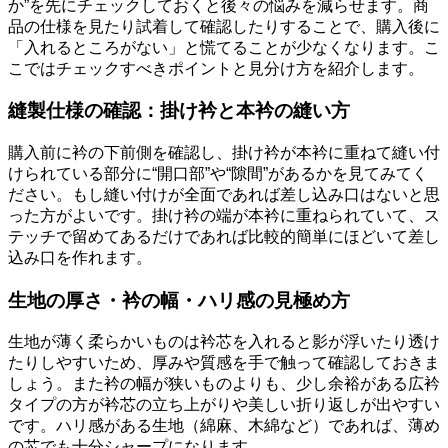
か”を先にチェックしておくと後々の悩みを減らせます。商
品の仕様を見たり試着して確認したりすることで、購入後に
「入れるところがない」と慌てることが少なくなります。こ
こではチェックすべきポイントと見分け方を紹介します。
縫製仕様の確認：掛け衿と本衿の縫い方
購入前に衿の下前側を確認し、掛け衿が本衿に重ねて縫い付
けられている部分に“開口部”や“隙間”があるかを見てみてく
ださい。もし縫い付けが全面であれば差し込み口はないと思
った方がよいです。掛け衿の端が本衿に重ねられていて、ス
テッチで留めてあるだけであれば比較的簡単にほどいて差し
込み口を作れます。
生地の厚さ・衿の幅・ハリ感の見極め方
生地が薄く柔らかいものは衿芯を入れると影が浮いたり透け
たりしやすいため、厚みや質感を手で触って確認しておきま
しょう。また衿の幅が狭いものよりも、少し余裕がある広衿
タイプの方が衿芯の立ち上がりや美しい折り返しが出やすい
です。ハリ感がある生地（綿麻、木綿など）であれば、薄め
の芯でも十分シャープになります。